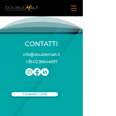
CONTATTI
info@doublemalt.it
+39.02.36644697
CHIAMACI ORA!