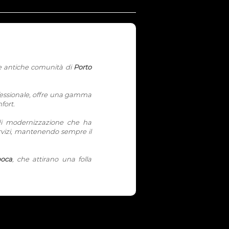
le antiche comunità di
Porto
 professionale, offre una gamma
fort.
di modernizzazione che ha
ervizi, mantenendo sempre il
poca
, che attirano una folla