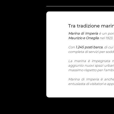
Tra tradizione marin
Marina di Imperia
è un port
Maurizio e Oneglia
nel 1923.
Con
1.245 posti barca
, di cu
completa di servizi per soddis
La marina è impegnata n
aggiunto nuovi spazi urbani
massimo rispetto per l'ambi
Marina di Imperia è anch
entusiasta di visitatori e app