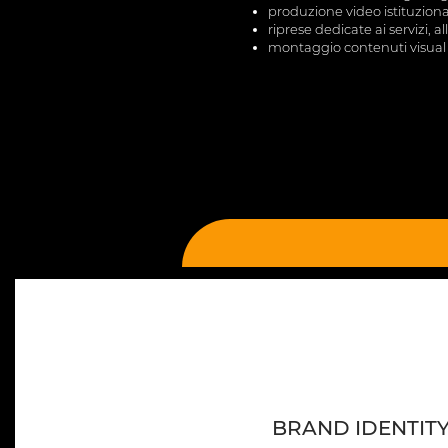
produzione video istituzional
riprese dedicate ai servizi, al
montaggio contenuti visual
BRAND IDENTIT