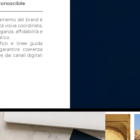
conoscibile
onamento del brand è
tà visiva coordinata,
anza, affidabilità e
tico.
afico e linee guida
 garantire coerenza
, dai canali digitali