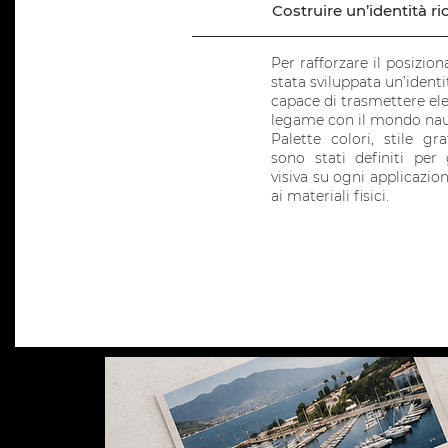
Costruire un’identità ri
Per rafforzare il posizi
stata sviluppata un’identi
capace di trasmettere eleg
legame con il mondo nau
Palette colori, stile gr
sono stati definiti per
visiva su ogni applicazione
ai materiali fisici.