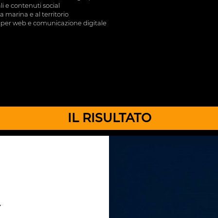
i e contenuti social
la marina e al territorio
 per web e comunicazione digitale
IL RISULTATO
Y