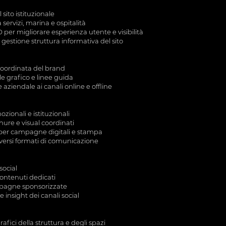
sito istituzionale
servizi, marina e ospitalità
per migliorare esperienza utente e visibilità
estione struttura informativa del sito
 coordinata del brand
ile grafico e linee guida
ziendale ai canali online e offline
zionali e istituzionali
ure e visual coordinati
 per campagne digitali e stampa
iversi formati di comunicazione
social
ontenuti dedicati
pagne sponsorizzate
insight dei canali social
afici della struttura e degli spazi