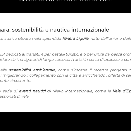
ara, sostenibilità e nautica internazionale
o storico situato nella splendida
Riviera Ligure
, nato dall'unione del
i 151 dedicati ai transiti, 4 per battelli turistici e 6 per unità da pesca
fare sia i navigatori di lungo corso sia i turisti in cerca di bellezza e com
ella
sostenibilità ambientale
, come dimostra il recente progetto 
 migliorando il collegamento con la città e arricchendo l'offerta di s
ente circostante.
e sede di
eventi nautici
di rilievo internazionale, come le
Vele d’E
assionati di vela.