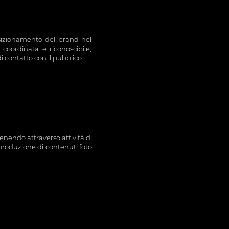
posizionamento del brand nel
oordinata e riconoscibile,
di contatto con il pubblico.
nendo attraverso attività di
 produzione di contenuti foto