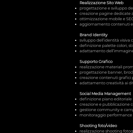
Realizzazione Sito Web
progettazione e sviluppo del 
creazione pagine dedicate a 
ottimizzazione mobile e SEO 
aggiornamento contenuti e g
Brand Identity
sviluppo dell’identità visiva
definizione palette colori, st
adattamento dell’immagine a
Supporto Grafico
realizzazione materiali promo
progettazione banner, broch
creazione contenuti grafici
adattamento creatività ai d
Social Media Management
definizione piano editoriale 
creazione e pubblicazione c
gestione community e cam
monitoraggio performance e 
Shooting foto/video
realizzazione shooting fotogr