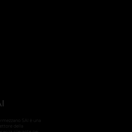
I
 Ormezzano SAI è una
settore della
senza rilevante nei