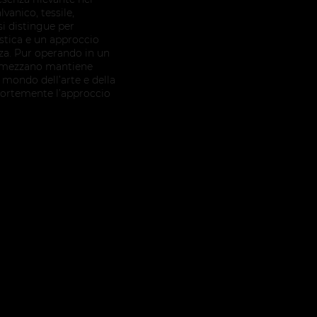
vanico, tessile,
si distingue per
stica e un approccio
ezza. Pur operando in un
Ormezzano mantiene
l mondo dell’arte e della
 fortemente l’approccio