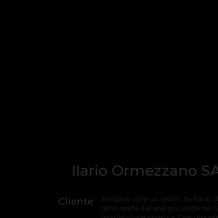
Ilario Ormezzano SA
Fondata oltre un secolo fa, Ilario
Cliente
delle realtà italiane più solide nel 
distribuzione chimica. Con una pre