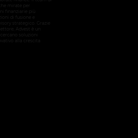
che mirate per
ni finanziarie più
oni di fusione e
visory strategico. Grazie
ettore, Advest è un
 cercano soluzioni
vativo alla crescita