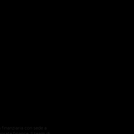
 finanziaria con sede a
orate finance. Il team di