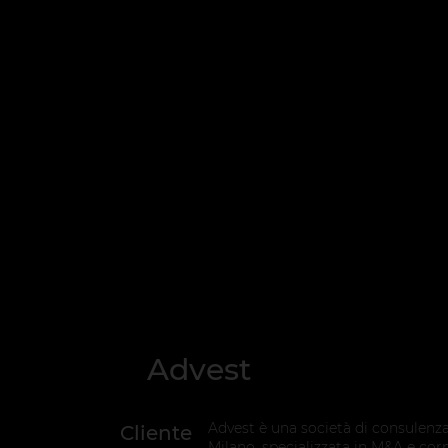
Advest
Advest è una società di consulenza
Cliente
Milano, specializzata in M&A e corp