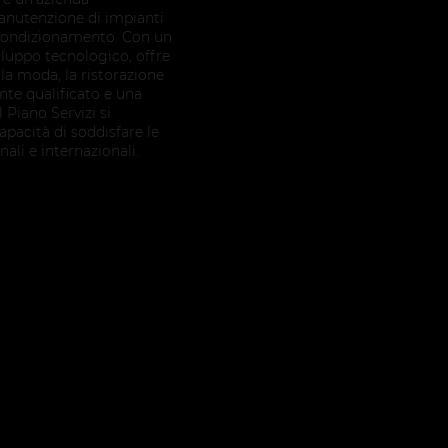
manutenzione di impianti
di condizionamento. Con un
viluppo tecnologico, offre
la moda, la ristorazione
ente qualificato e una
Piano Servizi si
capacità di soddisfare le
nali e internazionali.