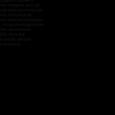
 supporto sociale a
fondo impegno verso gli
azione gestisce numerose
ienza, comunità per
ccio umanitario è basato
à, inclusione e dignità per
 anche nel costante
0, oltre alla
ati sociali, sempre
sensibilità.