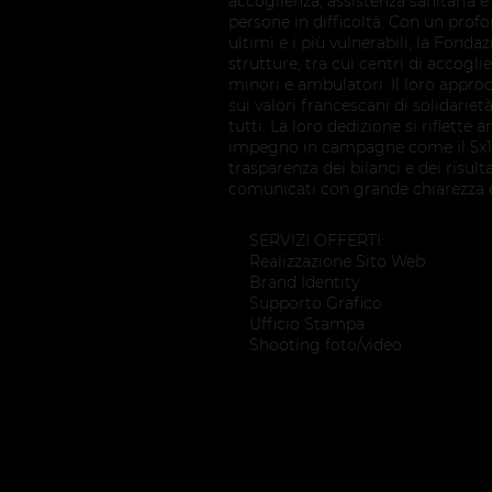
accoglienza, assistenza sanitaria e
persone in difficoltà. Con un pro
ultimi e i più vulnerabili, la Fond
strutture, tra cui centri di accogl
minori e ambulatori. Il loro appro
sui valori francescani di solidariet
tutti. La loro dedizione si riflette
impegno in campagne come il 5x100
trasparenza dei bilanci e dei risult
comunicati con grande chiarezza e 
SERVIZI OFFERTI:
Realizzazione Sito Web
Brand Identity
Supporto Grafico
Ufficio Stampa
Shooting foto/video