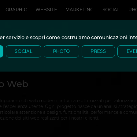
GRAPHIC
WEBSITE
MARKETING
SOCIAL
PH
 per servizio e scopri come costruiamo comunicazioni in
SOCIAL
PHOTO
PRESS
EVE
to Web
uppiamo siti web moderni, intuitivi e ottimizzati per valorizzare l
 l’esperienza utente. Ogni progetto nasce da un’analisi strategi
articolare attenzione a design, funzionalità, performance e comu
zione dei siti web realizzati per i nostri clienti.