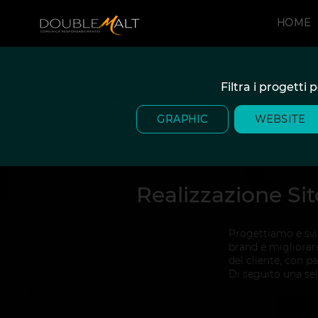
HOME
Filtra i progetti
GRAPHIC
WEBSITE
Realizzazione Si
Progettiamo e svil
brand e migliorare
del cliente, con p
Di seguito una sele