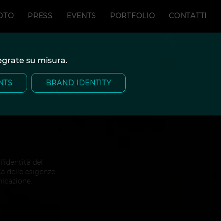
OTO
PRESS
EVENTS
PORTFOLIO
CONTATTI
tegrate su misura.
NTS
BRAND IDENTITY
’identità del
ca delle esigenze
nicazione.