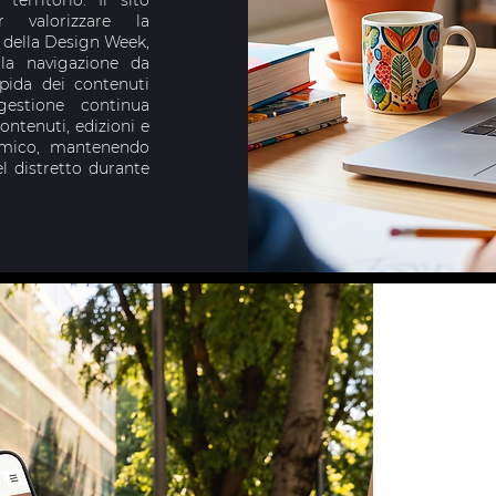
erritorio. Il sito
r valorizzare la
 della Design Week,
lla navigazione da
apida dei contenuti
gestione continua
ntenuti, edizioni e
amico, mantenendo
l distretto durante