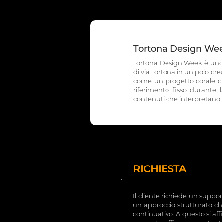
Tortona Design Week
Tortona Design Week è uno de
di via Tortona in un polo cr
come un progetto corale ch
riferimento fisso durante 
contenuti che interpretano 
RICHIESTA
Il cliente richiede un suppo
un approccio strutturato che
continuativo. A questo si af