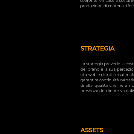
coerente, efficace e costant
produzione di contenuti foto 
STRATEGIA
La strategia prevede la cost
del brand e la sua percezion
sito web e di tutti i materia
garantire continuità narrat
di alta qualità che ne ampl
presenza del cliente sia onli
ASSETS