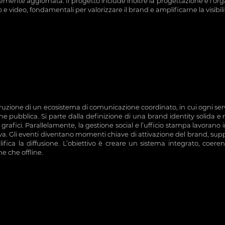
emente aggiornata. Il progetto include inoltre la progettazione e l’or
e video, fondamentali per valorizzare il brand e amplificarne la visibili
ruzione di un ecosistema di comunicazione coordinato, in cui ogni serviz
e pubblica. Si parte dalla definizione di una brand identity solida e r
li grafici. Parallelamente, la gestione social e l’ufficio stampa lavorano 
iva. Gli eventi diventano momenti chiave di attivazione del brand, sup
ifica la diffusione. L’obiettivo è creare un sistema integrato, coeren
ne che offline.