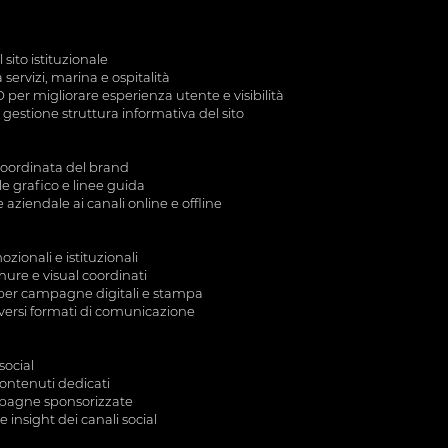
sito istituzionale
servizi, marina e ospitalità
per migliorare esperienza utente e visibilità
estione struttura informativa del sito
 coordinata del brand
ile grafico e linee guida
ziendale ai canali online e offline
zionali e istituzionali
ure e visual coordinati
 per campagne digitali e stampa
iversi formati di comunicazione
social
ontenuti dedicati
pagne sponsorizzate
insight dei canali social