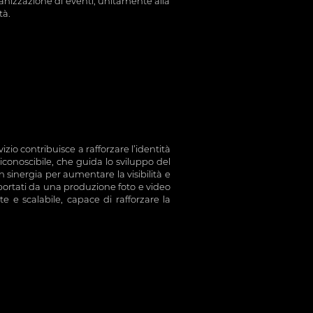
ganizzazione di eventi, unitamente alla
tà.
io contribuisce a rafforzare l’identità
iconoscibile, che guida lo sviluppo del
in sinergia per aumentare la visibilità e
portati da una produzione foto e video
te e scalabile, capace di rafforzare la