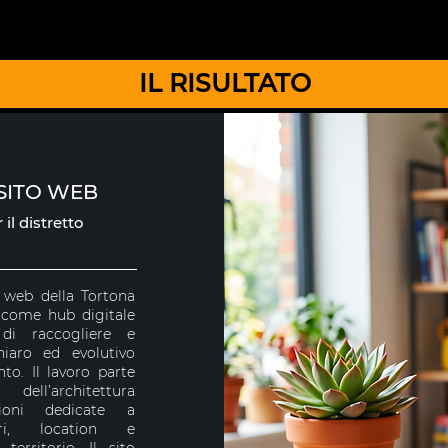
IL RISULTATO
SITO WEB
il distretto
o web della Tortona
come hub digitale
 di raccogliere e
iaro ed evolutivo
nto. Il lavoro parte
ell’architettura
zioni dedicate a
tori, location e