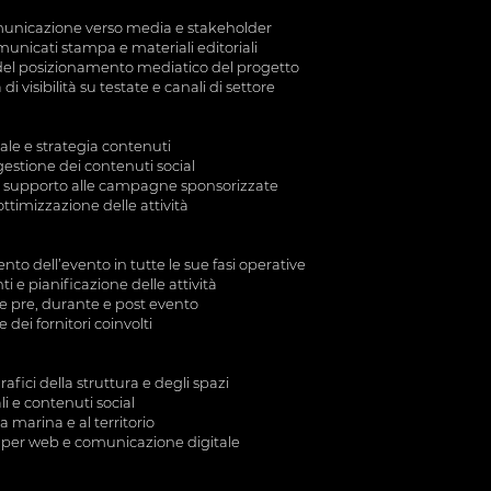
comunicazione verso media e stakeholder
municati stampa e materiali editoriali
del posizionamento mediatico del progetto
i visibilità su testate e canali di settore
iale e strategia contenuti
estione dei contenuti social
 supporto alle campagne sponsorizzate
ttimizzazione delle attività
o dell’evento in tutte le sue fasi operative
ti e pianificazione delle attività
e pre, durante e post evento
dei fornitori coinvolti
afici della struttura e degli spazi
i e contenuti social
la marina e al territorio
 per web e comunicazione digitale