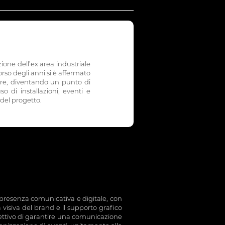
ione dell’ex area industriale
rso degli anni si è affermato
ere, diventando un punto di
 di installazioni, eventi e
del progetto.
a presenza comunicativa e digitale, con
 visiva del brand e il supporto grafico
obiettivo di garantire una comunicazione