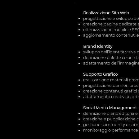
Realizzazione Sito Web
progettazione e sviluppo del 
creazione pagine dedicate a 
ottimizzazione mobile e SEO 
aggiornamento contenuti e g
Brand Identity
sviluppo dell’identità visiva
definizione palette colori, st
adattamento dell’immagine a
Supporto Grafico
realizzazione materiali promo
progettazione banner, broch
creazione contenuti grafici
adattamento creatività ai d
Social Media Management
definizione piano editoriale 
creazione e pubblicazione c
gestione community e cam
monitoraggio performance e 