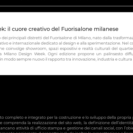
: il cuore creativo del Fuorisalone milanese
i principali distretti del Fuorisalone di Milano, nato dalla trasformaz
eativo e internazionale dedicato al design e alla sperimentazione. Nel co
e coinvolge showroom, spazi espositivi e realtà culturali del quarti
la Milano Design Week. Ogni edizione propone un palinsesto diffuso
in modo sempre nuovo il rapporto tra innovazione, industria e cultura 
rto completo e integrato per la costruzione e lo sviluppo della propri
 comprenda la realizzazione del sito web, la definizione dell’identità
fiancano attività di ufficio stampa e gestione dei canali social, con l’