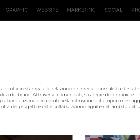
GRAPHIC
WEBSITE
MARKETING
SOCIAL
PH
à di ufficio stampa e le relazioni con media, giornalisti e testate
ilità del brand. Attraverso comunicati, strategie di comunicazio
pportiamo aziende ed eventi nella diffusione del proprio messagg
olta dei progetti e delle collaborazioni seguite nell’ambito dell’