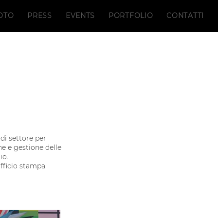
OTO
PRESS
EVENTS
PORTFOLIO
CONTATTI
 di settore per
ne e gestione delle
io.
ufficio stampa.