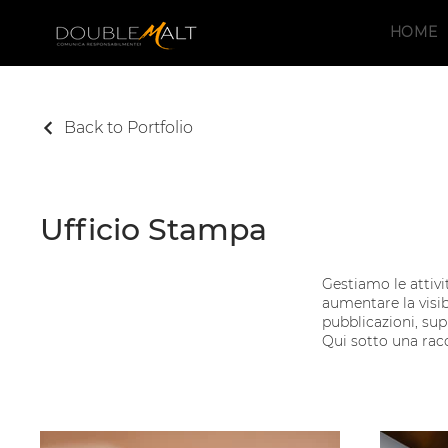
HOME
Back to Portfolio
Ufficio Stampa
Gestiamo le attivit
aumentare la visib
pubblicazioni, su
Qui sotto una racc