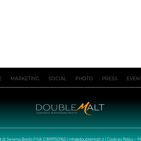
E
MARKETING
SOCIAL
PHOTO
PRESS
EVEN
 di Serena Biella P.IVA 07699950965 |
info@doublemalt.it
|
Cookies Policy
-
P